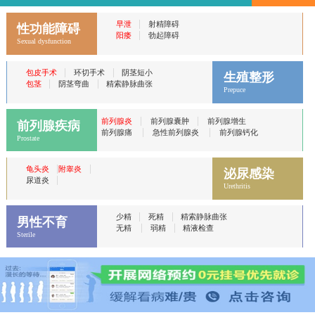
|
早泄
射精障碍
性功能障碍
|
阳痿
勃起障碍
Sexual dysfunction
|
|
包皮手术
环切手术
阴茎短小
生殖整形
|
|
包茎
阴茎弯曲
精索静脉曲张
Prepuce
|
|
前列腺炎
前列腺囊肿
前列腺增生
前列腺疾病
|
|
前列腺痛
急性前列腺炎
前列腺钙化
Prostate
|
|
龟头炎
附睾炎
泌尿感染
|
尿道炎
Urethritis
|
|
少精
死精
精索静脉曲张
男性不育
|
|
无精
弱精
精液检查
Sterile