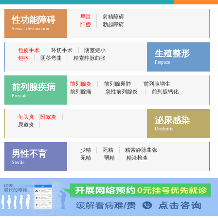
|
早泄
射精障碍
性功能障碍
|
阳痿
勃起障碍
Sexual dysfunction
|
|
包皮手术
环切手术
阴茎短小
生殖整形
|
|
包茎
阴茎弯曲
精索静脉曲张
Prepuce
|
|
前列腺炎
前列腺囊肿
前列腺增生
前列腺疾病
|
|
前列腺痛
急性前列腺炎
前列腺钙化
Prostate
|
|
龟头炎
附睾炎
泌尿感染
|
尿道炎
Urethritis
|
|
少精
死精
精索静脉曲张
男性不育
|
|
无精
弱精
精液检查
Sterile