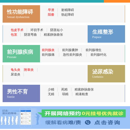
|
早泄
射精障碍
性功能障碍
|
阳痿
勃起障碍
Sexual dysfunction
|
|
包皮手术
环切手术
阴茎短小
生殖整形
|
|
包茎
阴茎弯曲
精索静脉曲张
Prepuce
|
|
前列腺炎
前列腺囊肿
前列腺增生
前列腺疾病
|
|
前列腺痛
急性前列腺炎
前列腺钙化
Prostate
|
|
龟头炎
附睾炎
泌尿感染
|
尿道炎
Urethritis
|
|
少精
死精
精索静脉曲张
男性不育
|
|
无精
弱精
精液检查
Sterile